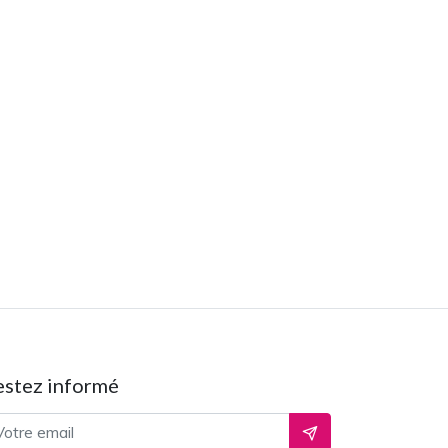
estez informé
resse email
Ok